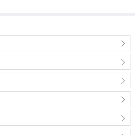




