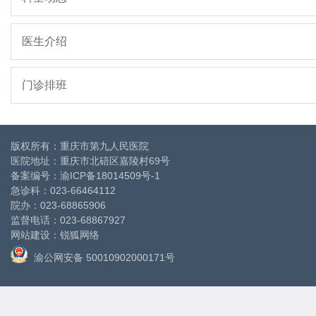
医生介绍
门诊排班
版权所有：重庆市第九人民医院
医院地址：重庆市北碚区嘉陵村69号
备案编号：
渝ICP备18014509号-1
急诊科：023-66464112
院办：023-68865906
监督电话：023-68867927
网站建设
：
锐狐网络
渝公网安备 50010902000171号