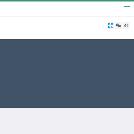


